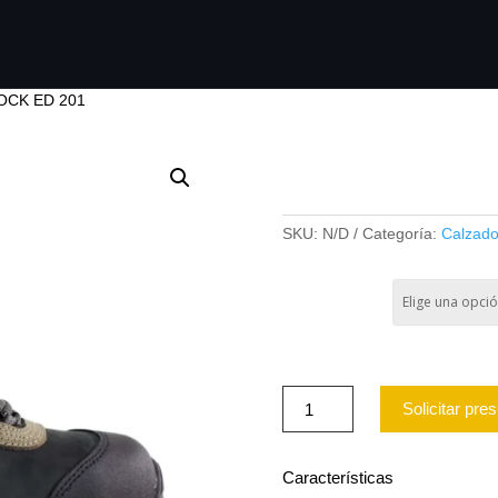
OCK ED 201
BOTIN EDELB
SKU:
N/D
Categoría:
Calzado
TALLA
BOTIN
Solicitar pre
EDELBROCK
ED
201
cantidad
Características