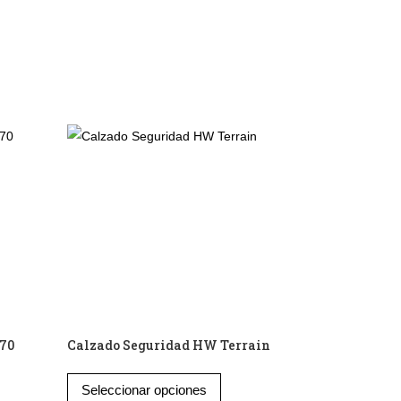
270
Calzado Seguridad HW Terrain
Este
Seleccionar opciones
producto