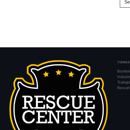
Se
TIENDA
Bombe
Industr
Trabajo
Rescat