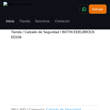
Cotizar
Inicio
Tienda
Nosotros
Contacto
Tienda
/
Calzado de Seguridad
/ BOTIN EDELBROCK
ED106
BOTIN EDELBROCK
ED106
SKU:
N/D
Categoría:
Calzado de Seguridad