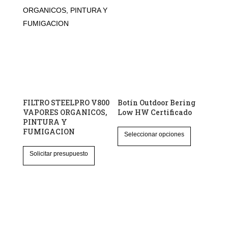
Las
Las
opciones
opciones
se
se
pueden
pueden
elegir
elegir
en
en
la
la
página
página
FILTRO STEELPRO V800
Botín Outdoor Bering
de
de
VAPORES ORGANICOS,
Low HW Certificado
PINTURA Y
producto
producto
Este
FUMIGACION
Seleccionar opciones
producto
tiene
Solicitar presupuesto
múltiples
variantes.
Las
opciones
se