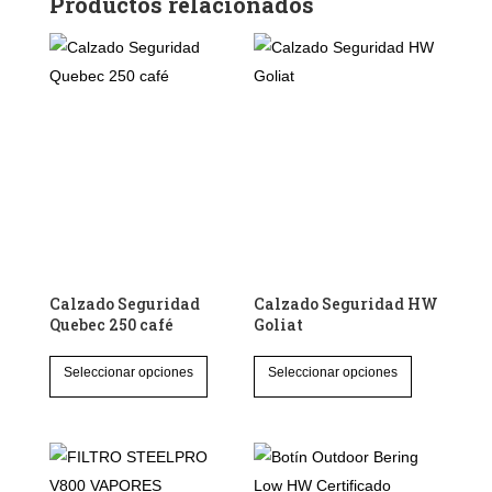
Productos relacionados
Calzado Seguridad
Calzado Seguridad HW
Quebec 250 café
Goliat
Este
Este
Seleccionar opciones
Seleccionar opciones
producto
producto
tiene
tiene
múltiples
múltiples
variantes.
variantes.