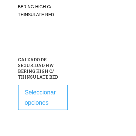
opciones
se
pueden
elegir
en
la
página
de
CALZADO DE
producto
SEGURIDAD HW
BERING HIGH C/
THINSULATE RED
Este
Seleccionar
producto
opciones
tiene
múltiples
variantes.
Las
opciones