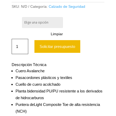
SKU:
N/D
Categoría:
Calzado de Seguridad
TALLA
Limpiar
Botin
Nazca
Solicitar presupuesto
Xr06
cantidad
Descripción Técnica
Cuero Avalanche
Pasacordones plásticos y textiles
Cuello de cuero acolchado
Planta bidensidad PU/PU resistente a los derivados
de hidrocarburos
Puntera deLight Composite Toe de alta resistencia
(NCH)