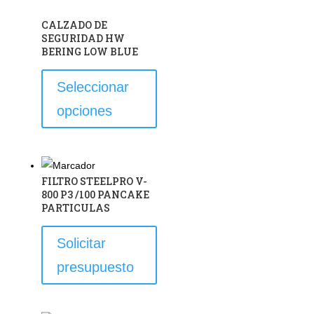
CALZADO DE
SEGURIDAD HW
BERING LOW BLUE
Este
Seleccionar
producto
opciones
tiene
múltiples
variantes.
Las
FILTRO STEELPRO V-
opciones
800 P3 /100 PANCAKE
se
PARTICULAS
pueden
Solicitar
elegir
en
presupuesto
la
página