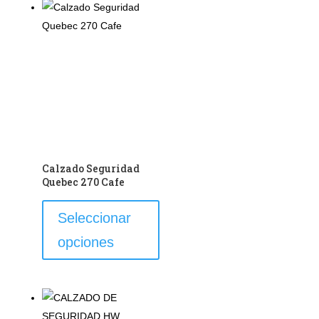
de
producto
Calzado Seguridad
Quebec 270 Cafe
Este
Seleccionar
producto
opciones
tiene
múltiples
variantes.
Las