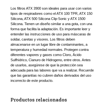
Multigas
y
Los filtros ATX 3900 son ideales para usar con varios
Particulas
tipos de respiradores como el ATX 100 TPR, ATX 150
A1B1E1K1P3
Silicona, ATX 500 Silicona Clip-Sonic y ATX 1500
R
Silicona. Tienen un diseño similar a una gota, con una
(Par)
forma que facilita la adaptación. Es importante leer y
cantidad
entender las instrucciones de uso para máscaras de
soldar, caretas y visores. Los filtros deben
almacenarse en un lugar libre de contaminantes, a
temperatura y humedad normales. Protegen contra
diferentes vapores y gases como Cloro, Ácido
Sulfhídrico, Cianuro de Hidrogeno, entre otros. Antes
de usarlos, asegúrese de que la protección sea
adecuada para las labores que va a realizar. Recuerde
que las garantías no cubren daños derivados del uso
incorrecto de este producto.
Productos relacionados