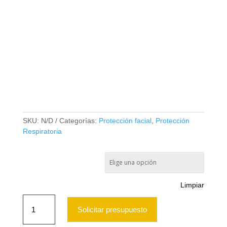
FILTRO ACTIVEX ATX
3900 MULTIGAS Y
PARTICULAS A1B1E1K1P3
R (PAR)
SKU:
N/D
Categorías:
Protección facial
,
Protección
Respiratoria
Filtro Activex ATX 3900
Multigas y Particulas
A1B1E1K1P3 R
Limpiar
Filtro
Activex
Solicitar presupuesto
ATX
3900