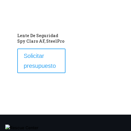
Lente De Seguridad
Spy Claro AF, SteelPro
Este
Solicitar
producto
presupuesto
tiene
múltiples
variantes.
Las
opciones
se
pueden
elegir
en