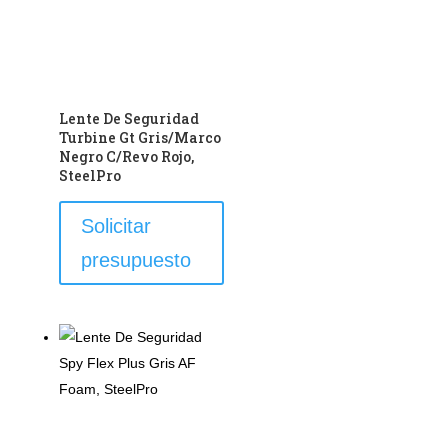
Lente De Seguridad
Turbine Gt Gris/Marco
Negro C/Revo Rojo,
SteelPro
Este
Solicitar
producto
presupuesto
tiene
múltiples
variantes.
Las
opciones
se
pueden
elegir