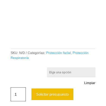
FILTRO ACTIVEX ATX
VO300 VAPORES
ORGANICOS A1 (PAR)
SKU:
N/D
Categorías:
Protección facial
,
Protección
Respiratoria
Filtro Activex ATX VO300
Vapores Organicos A1
Limpiar
Filtro
Activex
Solicitar presupuesto
ATX
VO300