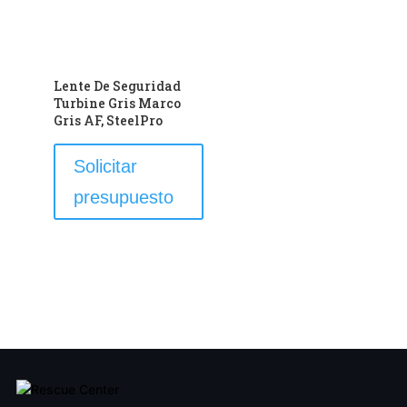
en
la
página
de
Lente De Seguridad
producto
Turbine Gris Marco
Gris AF, SteelPro
Este
Solicitar
producto
presupuesto
tiene
múltiples
variantes.
Las
opciones
se
pueden
elegir
en