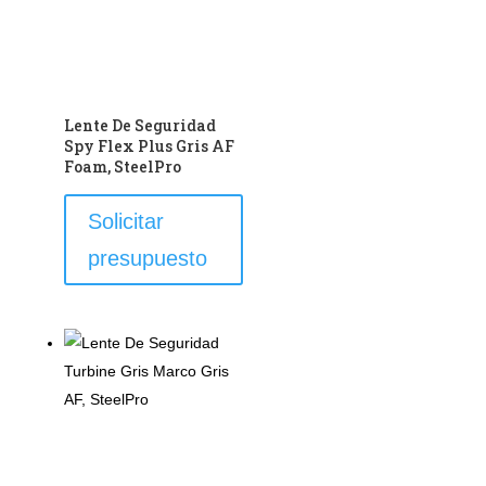
en
la
página
de
Lente De Seguridad
producto
Spy Flex Plus Gris AF
Foam, SteelPro
Este
Solicitar
producto
presupuesto
tiene
múltiples
variantes.
Las
opciones
se
pueden
elegir