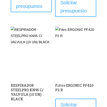
produc
Solicitar
tiene
presupuesto
tiene
múltiples
presupuesto
múltipl
variantes.
variant
Las
Las
opciones
opcion
se
se
pueden
puede
elegir
elegir
en
en
la
la
página
página
de
de
producto
produc
RESPIRADOR
Filtro ERGONIC PF420
STEELPRO KN95 C/
P2 R
VALVULA (10 UN)
Este
BLACK
produc
Solicitar