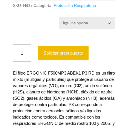
SKU:
N/D
Categoría:
Protección Respiratoria
FILTRO ERGONIC F500MP3
ABEK1 P3 R
FILTRO
ERGONIC
Solicitar presupuesto
F500MP3
ABEK1
P3
R
El filtro ERGONIC F500MP3 ABEK1 P3 RD es un filtro
cantidad
mixto (multigas y partículas) que protege al usuario de
vapores orgánicos (VO), dicloro (Cl2), ácido sulfúrico
(H2S), cianuro de hidrógeno (HCN), dióxido de azufre
(SO2), gases ácidos (GA) y amoníaco (NH3), además
de proteger contra partículas. P3 corresponde a
protección contra aerosoles sólidos y/o líquidos
indicados como tóxicos. Es compatible con los
respiradores ERGONIC de medio rostro 100 y 200S, y