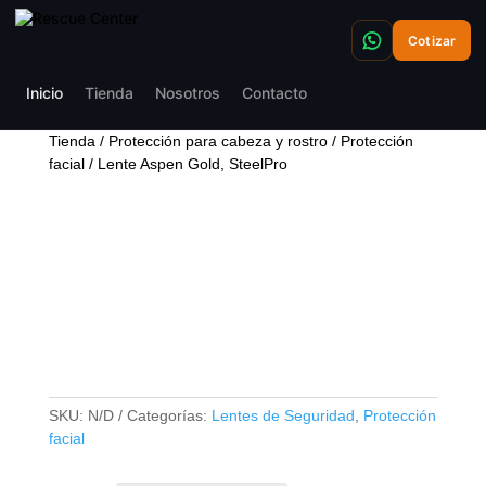
Cotizar
Inicio
Tienda
Nosotros
Contacto
Tienda
/
Protección para cabeza y rostro
/
Protección
facial
/ Lente Aspen Gold, SteelPro
LENTE ASPEN GOLD,
STEELPRO
SKU:
N/D
Categorías:
Lentes de Seguridad
,
Protección
facial