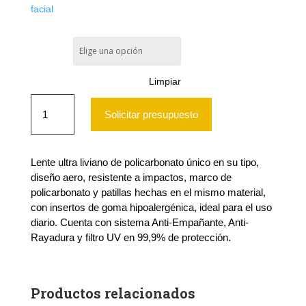
facial
Talla única
Limpiar
Lente
De
Solicitar presupuesto
Seguridad
Spy
City
Claro
Lente ultra liviano de policarbonato único en su tipo,
AF,
diseño aero, resistente a impactos, marco de
SteelPro
policarbonato y patillas hechas en el mismo material,
cantidad
con insertos de goma hipoalergénica, ideal para el uso
diario. Cuenta con sistema Anti-Empañante, Anti-
Rayadura y filtro UV en 99,9% de protección.
Productos relacionados