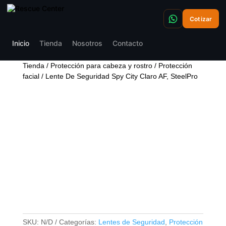
Cotizar
Inicio
Tienda
Nosotros
Contacto
Tienda
/
Protección para cabeza y rostro
/
Protección
facial
/ Lente De Seguridad Spy City Claro AF, SteelPro
LENTE DE SEGURIDAD
SPY CITY CLARO AF,
STEELPRO
SKU:
N/D
Categorías:
Lentes de Seguridad
,
Protección