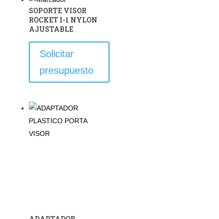
Las
SOPORTE VISOR
opciones
ROCKET I-1 NYLON
se
AJUSTABLE
pueden
Solicitar
elegir
en
presupuesto
la
página
de
producto
ADAPTADOR