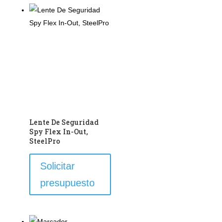
Lente De Seguridad
Spy Flex In-Out,
SteelPro
Este
Solicitar
producto
presupuesto
tiene
múltiples
variantes.