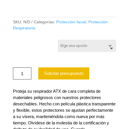
1500
SKU:
N/D
Categorías:
Protección facial
,
Protección
Respiratoria
Mica protectora para Full
Face ATX 1500
Mica
Solicitar presupuesto
protectora
para
Full
Face
Proteja su respirador ATX de cara completa de
ATX
materiales peligrosos con nuestros protectores
1500
desechables. Hecho con película plástica transparente
cantidad
y flexible, estos protectores se ajustan perfectamente
a su visera, manteniéndola como nueva por más
tiempo. Olvídese de la molestia de la certificación y