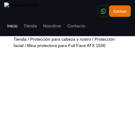
Cotizar
Inicio
Tienda
Nosotros
Contacto
Tienda
/
Protección para cabeza y rostro
/
Protección
facial
/ Mica protectora para Full Face ATX 1500
MICA PROTECTORA
PARA FULL FACE ATX