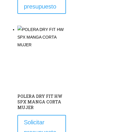
producto
presupuesto
tiene
múltiples
variantes.
Las
opciones
se
pueden
elegir
en
la
página
de
POLERA DRY FIT HW
producto
SPX MANGA CORTA
MUJER
Este
Solicitar
producto