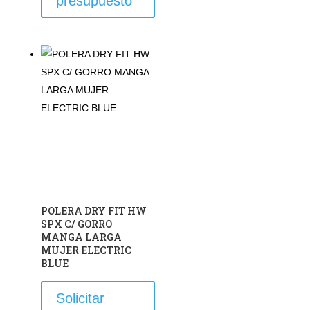
presupuesto
tiene
múltiples
variantes.
Las
opciones
se
pueden
elegir
en
la
página
de
POLERA DRY FIT HW
producto
SPX C/ GORRO
MANGA LARGA
MUJER ELECTRIC
BLUE
Este
Solicitar
producto