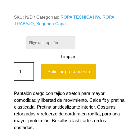
SKU:
N/D
Categorías:
ROPA TECNICA HW
,
ROPA
TRABAJO
,
Segunda Capa
TALLA
Limpiar
PANTALON
CARGO
Solicitar presupuesto
HW
DAKOTA
SPANDEX
CAMEL
Pantalón cargo con tejido stretch para mayor
cantidad
comodidad y libertad de movimiento. Calce fit y pretina
elasticada. Pretina antideslizante interior. Costuras
reforzadas y refuerzo de cordura en rodilla, para una
mayor protección. Bolsillos elasticados en los
costados.