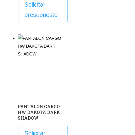
Este
Solicitar
producto
presupuesto
tiene
múltiples
variantes.
Las
opciones
se
pueden
elegir
en
la
página
de
PANTALON CARGO
producto
HW DAKOTA DARK
SHADOW
Este
Solicitar