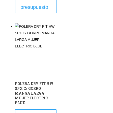
producto
presupuesto
tiene
múltiples
variantes.
Las
opciones
se
pueden
elegir
en
la
página
de
POLERA DRY FIT HW
producto
SPX C/ GORRO
MANGA LARGA
MUJER ELECTRIC
BLUE
Este