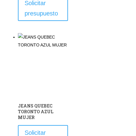
Solicitar
producto
presupuesto
tiene
múltiples
variantes.
Las
opciones
se
pueden
elegir
en
la
página
de
JEANS QUEBEC
producto
TORONTO AZUL
MUJER
Este
Solicitar