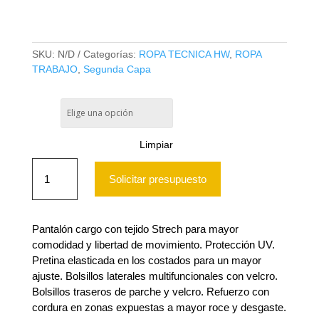
BLUE
SKU:
N/D
Categorías:
ROPA TECNICA HW
,
ROPA
TRABAJO
,
Segunda Capa
TALLA
Limpiar
PANTALON
HW
Solicitar presupuesto
DAKOTA
SPANDEX
MUJER
DEEP
Pantalón cargo con tejido Strech para mayor
BLUE
comodidad y libertad de movimiento. Protección UV.
cantidad
Pretina elasticada en los costados para un mayor
ajuste. Bolsillos laterales multifuncionales con velcro.
Bolsillos traseros de parche y velcro. Refuerzo con
cordura en zonas expuestas a mayor roce y desgaste.