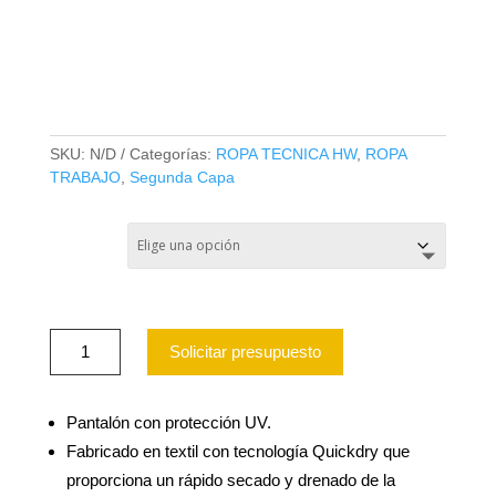
PANTALON HW NAHUEL
MUJER NEGRO
SKU:
N/D
Categorías:
ROPA TECNICA HW
,
ROPA
TRABAJO
,
Segunda Capa
TALLA
PANTALON
Solicitar presupuesto
HW
NAHUEL
MUJER
NEGRO
Pantalón con protección UV.
cantidad
Fabricado en textil con tecnología Quickdry que
proporciona un rápido secado y drenado de la