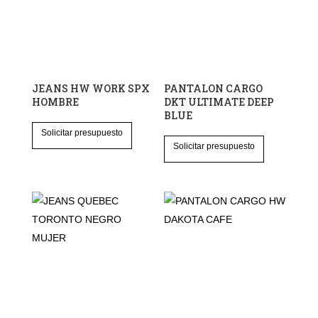
JEANS HW WORK SPX
PANTALON CARGO
HOMBRE
DKT ULTIMATE DEEP
BLUE
Este
Solicitar presupuesto
Este
producto
Solicitar presupuesto
producto
tiene
tiene
múltiples
múltiples
variantes.
variantes.
Las
Las
opciones
opciones
se
se
pueden
pueden
elegir
elegir
en