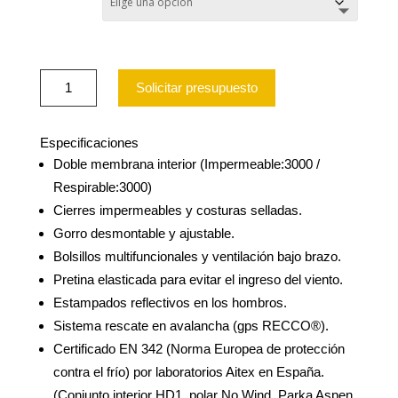
PARKA
Solicitar presupuesto
HW
NEW
ASPEN
BLACK
Especificaciones
CERTIFICADA
Doble membrana interior (Impermeable:3000 /
cantidad
Respirable:3000)
Cierres impermeables y costuras selladas.
Gorro desmontable y ajustable.
Bolsillos multifuncionales y ventilación bajo brazo.
Pretina elasticada para evitar el ingreso del viento.
Estampados reflectivos en los hombros.
Sistema rescate en avalancha (gps RECCO®).
Certificado EN 342 (Norma Europea de protección
contra el frío) por laboratorios Aitex en España.
(Conjunto interior HD1, polar No Wind, Parka Aspen