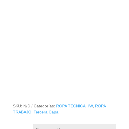
PARKA HW NEW ASPEN
BLACK CERTIFICADA
SKU:
N/D
Categorías:
ROPA TECNICA HW
,
ROPA
TRABAJO
,
Tercera Capa
TALLA