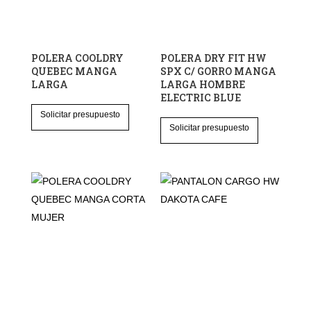
POLERA COOLDRY
POLERA DRY FIT HW
QUEBEC MANGA
SPX C/ GORRO MANGA
LARGA
LARGA HOMBRE
ELECTRIC BLUE
Este
Solicitar presupuesto
Este
producto
Solicitar presupuesto
producto
tiene
tiene
múltiples
múltiples
variantes.
variantes.
Las
Las
opciones
opciones
se
se
pueden
pueden
elegir
elegir
en
en
la