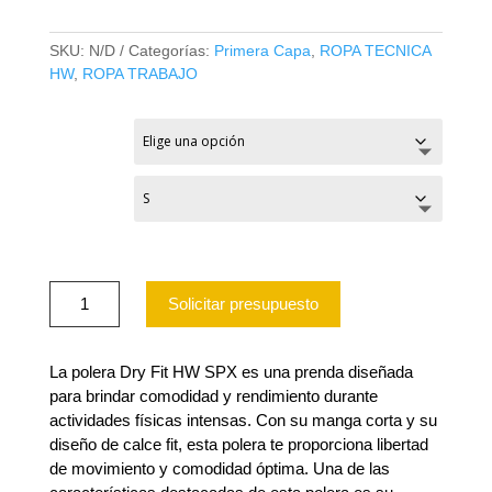
SKU:
N/D
Categorías:
Primera Capa
,
ROPA TECNICA
HW
,
ROPA TRABAJO
COLOR
TALLA
POLERA
Solicitar presupuesto
DRY
FIT
HW
SPX
La polera Dry Fit HW SPX es una prenda diseñada
MANGA
para brindar comodidad y rendimiento durante
CORTA
actividades físicas intensas. Con su manga corta y su
HOMBRE
diseño de calce fit, esta polera te proporciona libertad
cantidad
de movimiento y comodidad óptima. Una de las