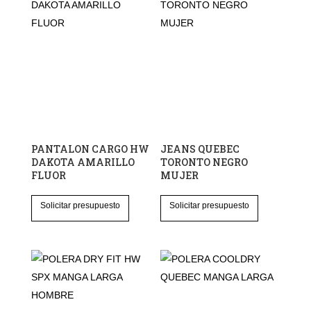
PANTALON CARGO HW
JEANS QUEBEC
DAKOTA AMARILLO
TORONTO NEGRO
FLUOR
MUJER
Este
Este
Solicitar presupuesto
Solicitar presupuesto
producto
producto
tiene
tiene
múltiples
múltiples
variantes.
variantes.
Las
Las
opciones
opciones