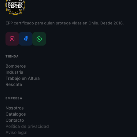
elegir
elegir
en
en
la
la
EPP certificado para quien protege vidas en Chile. Desde 2018.
página
página
de
de
producto
producto
TIENDA
Bomberos
Industria
Trabajo en Altura
Rescate
EMPRESA
Nosotros
Catálogos
Contacto
Política de privacidad
Aviso legal