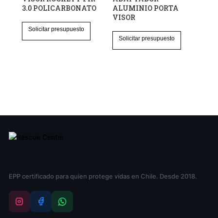
de
3.0 POLICARBONATO
ALUMINIO PORTA
producto
VISOR
producto
Solicitar presupuesto
Solicitar presupuesto
EPP certificado para quien protege vidas en Chile. Desde 2018.