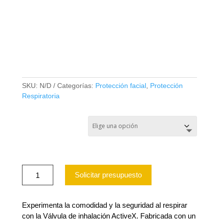
VALVULA DE
INHALACION ACTIVEX
ATX P/ MEDIO ROSTRO
(BOLSA 20 UNIDADES)
SKU:
N/D
Categorías:
Protección facial
,
Protección
Respiratoria
Valvula de Inhalacion
Activex ATX p/ Medio
Rostro
Valvula
Solicitar presupuesto
de
Inhalacion
Activex
ATX
Experimenta la comodidad y la seguridad al respirar
p/
con la Válvula de inhalación ActiveX. Fabricada con un