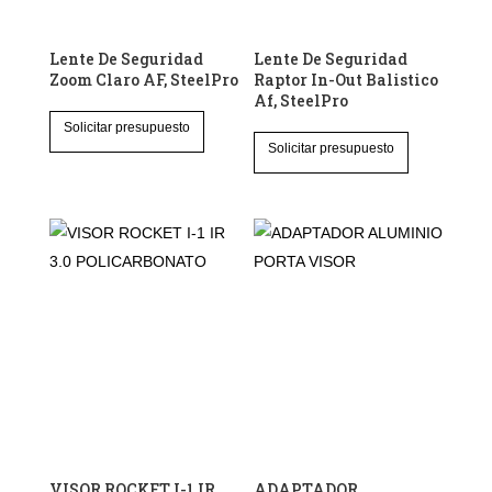
Lente De Seguridad
Lente De Seguridad
Zoom Claro AF, SteelPro
Raptor In-Out Balistico
Af, SteelPro
Este
Solicitar presupuesto
Este
producto
Solicitar presupuesto
producto
tiene
tiene
múltiples
múltiples
variantes.
variantes.
Las
Las
opciones
opciones
se
se
pueden
pueden
elegir
elegir
en
en
la
la
página
página
de
VISOR ROCKET I-1 IR
ADAPTADOR