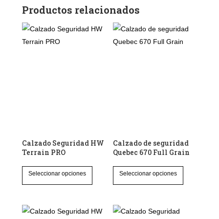
Productos relacionados
Calzado Seguridad HW
Calzado de seguridad
Terrain PRO
Quebec 670 Full Grain
Este
Este
Seleccionar opciones
Seleccionar opciones
producto
producto
tiene
tiene
múltiples
múltiples
variantes.
variantes.