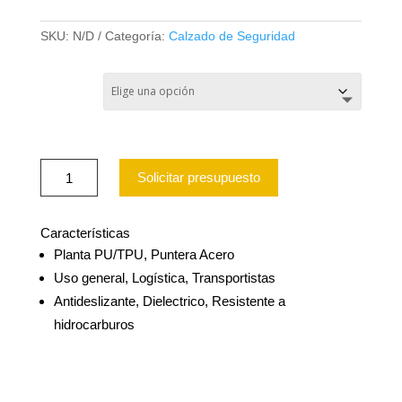
SKU:
N/D
Categoría:
Calzado de Seguridad
TALLA
ZAPATO
Solicitar presupuesto
NAZCA
SILVER
PU/TPU
NT
Características
240
Planta PU/TPU, Puntera Acero
cantidad
Uso general, Logística, Transportistas
Antideslizante, Dielectrico, Resistente a
hidrocarburos