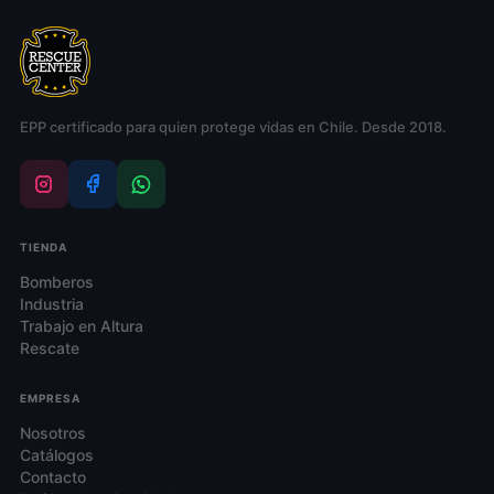
pueden
pueden
elegir
elegir
en
en
la
la
EPP certificado para quien protege vidas en Chile. Desde 2018.
página
página
de
de
producto
producto
TIENDA
Bomberos
Industria
Trabajo en Altura
Rescate
EMPRESA
Nosotros
Catálogos
Contacto