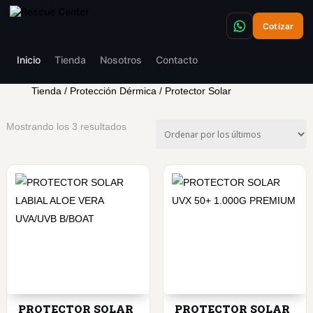
Cotizar
Inicio
Tienda
Nosotros
Contacto
Tienda
/
Protección Dérmica
/ Protector Solar
Ordenado
Mostrando los 3 resultados
por
los
últimos
PROTECTOR SOLAR
PROTECTOR SOLAR