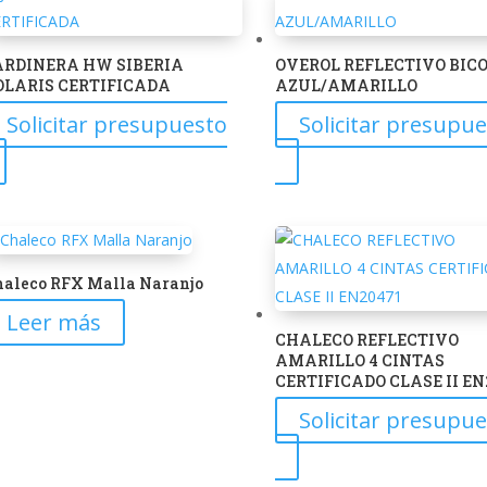
Las
Las
opciones
opciones
se
ARDINERA HW SIBERIA
OVEROL REFLECTIVO BIC
se
OLARIS CERTIFICADA
AZUL/AMARILLO
pueden
pueden
elegir
Solicitar presupuesto
Solicitar presupu
elegir
en
Este
Este
en
la
producto
producto
la
página
tiene
tiene
página
de
múltiples
múltiples
de
producto
variantes.
variantes.
producto
haleco RFX Malla Naranjo
Las
Las
Leer más
opciones
opciones
CHALECO REFLECTIVO
se
se
AMARILLO 4 CINTAS
CERTIFICADO CLASE II EN
pueden
pueden
elegir
elegir
Solicitar presupu
en
en
Este
la
la
producto