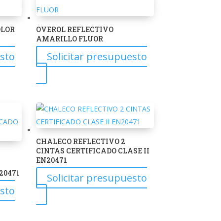
variantes.
Las
OLOR
OVEROL REFLECTIVO
opciones
AMARILLO FLUOR
se
esto
Solicitar presupuesto
pueden
Este
elegir
producto
en
tiene
la
múltiples
página
variantes.
de
Las
producto
CHALECO REFLECTIVO 2
opciones
CINTAS CERTIFICADO CLASE II
EN20471
se
20471
pueden
Solicitar presupuesto
elegir
esto
Este
en
producto
la
tiene