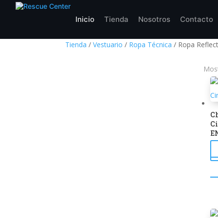
Inicio
Tienda
Nosotros
Contacto
Tienda
/
Vestuario
/
Ropa Técnica
/ Ropa Reflecti
Most
Ch
Ci
E