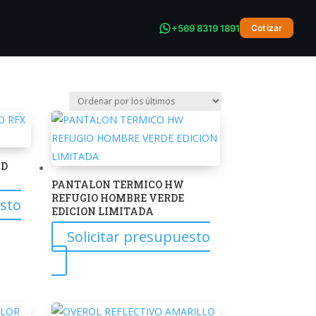
+569 8319 1891
Cotizar
AD
PANTALON TERMICO HW
REFUGIO HOMBRE VERDE
esto
EDICION LIMITADA
Solicitar presupuesto
Este
producto
tiene
múltiples