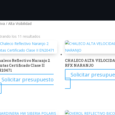
va / Alta Visibilidad
Ordenado
rando los 11 resultados
por
los
últimos
aleco Reflectivo Naranjo 2
CHALECO ALTA VELOCID
ntas Certificado Clase II
RFX NARANJO
N20471
Solicitar presupu
Solicitar presupuesto
Este
Este
producto
producto
tiene
tiene
múltiples
múltiples
variantes.
variantes.