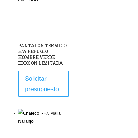
pueden
elegir
en
la
página
de
PANTALON TERMICO
producto
HW REFUGIO
HOMBRE VERDE
EDICION LIMITADA
Este
Solicitar
producto
presupuesto
tiene
múltiples
variantes.
Las
opciones
se