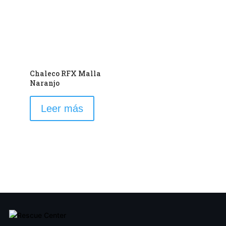
pueden
elegir
en
la
página
de
Chaleco RFX Malla
producto
Naranjo
Leer más