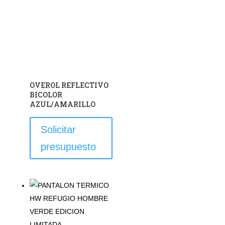
OVEROL REFLECTIVO
BICOLOR
AZUL/AMARILLO
Este
Solicitar
producto
presupuesto
tiene
múltiples
variantes.
Las
opciones
se