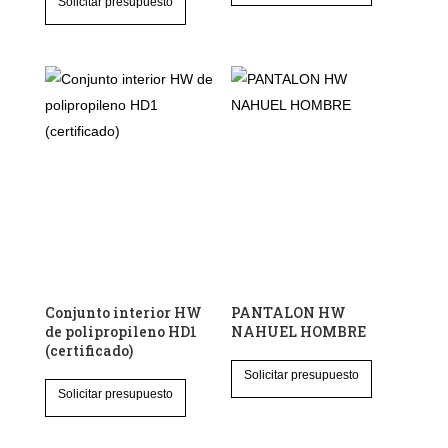
Solicitar presupuesto
producto
tiene
tiene
múltiples
múltiples
variantes.
variantes.
Las
Las
opciones
opciones
se
se
pueden
pueden
elegir
elegir
en
en
la
la
página
página
de
Conjunto interior HW
PANTALON HW
de
de polipropileno HD1
NAHUEL HOMBRE
producto
(certificado)
producto
Este
Solicitar presupuesto
Este
producto
Solicitar presupuesto
producto
tiene
tiene
múltiples