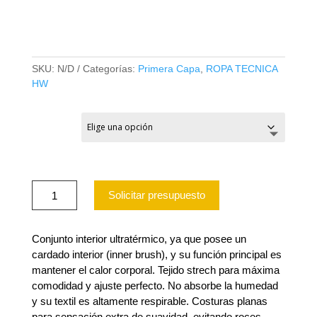
NEGRO
SKU:
N/D
Categorías:
Primera Capa
,
ROPA TECNICA
HW
TALLA
CONJUNTO
Solicitar presupuesto
INTERIOR
HW
HDX
TERMICO
Conjunto interior ultratérmico, ya que posee un
NEGRO
cardado interior (inner brush), y su función principal es
cantidad
mantener el calor corporal. Tejido strech para máxima
comodidad y ajuste perfecto. No absorbe la humedad
y su textil es altamente respirable. Costuras planas
para sensación extra de suavidad, evitando roces