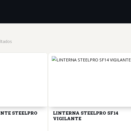
Ordenado
ltados
por
los
últimos
ANTE STEELPRO
LINTERNA STEELPRO SF14
VIGILANTE