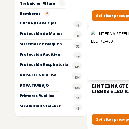
+
Trabajo en Altura
+
Bomberos
Solicitar presu
Ducha y Lava Ojos
16
Protección de Manos
36
Sistemas de Bloqueo
32
Protección Auditiva
19
Protección Respiratoria
145
ROPA TECNICA HW
134
ROPA TRABAJO
LINTERNA ST
124
LIBRES 6 LED K
Primeros Auxilios
16
SEGURIDAD VIAL-RFX
13
Solicitar presu