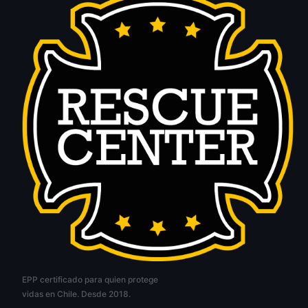
EPP certificado para quien protege
vidas en Chile. Desde 2018.