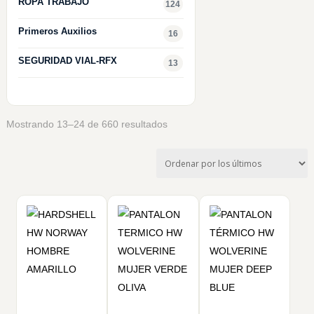
ROPA TRABAJO
124
Primeros Auxilios
16
SEGURIDAD VIAL-RFX
13
Ordenado
Mostrando 13–24 de 660 resultados
por
los
últimos