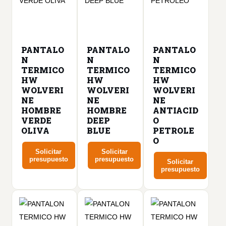
pueden
opciones
opciones
elegir
se
se
en
pueden
pueden
la
PANTALO
elegir
PANTALO
elegir
PANTALO
página
N
N
N
en
en
TERMICO
TERMICO
TERMICO
de
la
la
HW
HW
HW
producto
página
página
WOLVERI
WOLVERI
WOLVERI
NE
NE
NE
de
de
HOMBRE
HOMBRE
ANTIACID
producto
producto
VERDE
DEEP
O
OLIVA
BLUE
PETROLE
O
Solicitar
Solicitar
presupuesto
presupuesto
Solicitar
presupuesto
Este
Este
Este
producto
producto
producto
tiene
tiene
tiene
múltiples
múltiples
múltiples