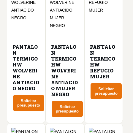
variantes.
variantes.
variantes.
Las
Las
Las
opciones
opciones
opciones
se
se
se
pueden
pueden
pueden
elegir
elegir
PANTALO
PANTALO
elegir
PANTALO
en
en
N
N
N
en
la
la
TERMICO
TERMICO
TERMICO
la
página
página
HW
HW
HW
página
WOLVERI
WOLVERI
REFUGIO
de
de
NE
NE
MUJER
de
producto
producto
ANTIACID
ANTIACID
producto
O NEGRO
O MUJER
Solicitar
NEGRO
presupuesto
Solicitar
Este
presupuesto
Solicitar
producto
presupuesto
Este
tiene
Este
producto
múltiples
producto
tiene