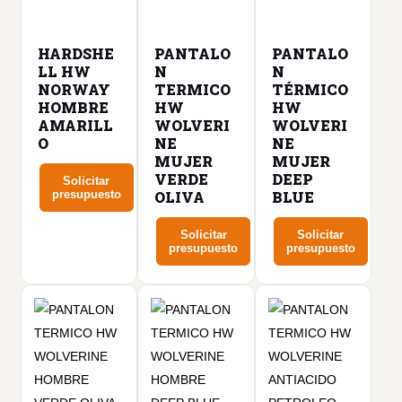
HARDSHE
PANTALO
PANTALO
LL HW
N
N
NORWAY
TERMICO
TÉRMICO
HOMBRE
HW
HW
AMARILL
WOLVERI
WOLVERI
O
NE
NE
MUJER
MUJER
VERDE
DEEP
Solicitar
presupuesto
OLIVA
BLUE
Este
Solicitar
Solicitar
producto
presupuesto
presupuesto
tiene
Este
Este
múltiples
producto
producto
variantes.
tiene
tiene
Las
múltiples
múltiples
opciones
variantes.
variantes.
se
Las
Las