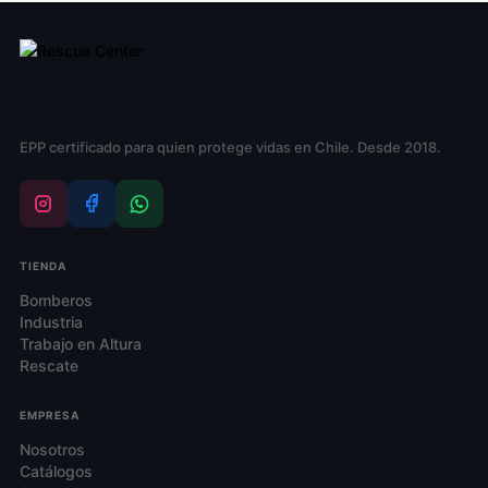
EPP certificado para quien protege vidas en Chile. Desde 2018.
TIENDA
Bomberos
Industria
Trabajo en Altura
Rescate
EMPRESA
Nosotros
Catálogos