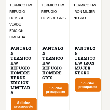
variantes.
tiene
múltiples
Las
múltiples
variantes.
opciones
variantes.
Las
se
Las
opciones
pueden
opciones
se
elegir
se
pueden
en
pueden
elegir
la
PANTALO
elegir
PANTALO
PANTALO
en
página
N
N
N
en
la
TERMICO
TERMICO
TERMICO
de
la
página
HW
HW
HW IRON
producto
página
REFUGIO
REFUGIO
MUJER
de
HOMBRE
HOMBRE
NEGRO
de
producto
VERDE
GRIS
producto
EDICION
Solicitar
LIMITAD
presupuesto
Solicitar
A
presupuesto
Este
Este
producto
Solicitar
producto
presupuesto
tiene