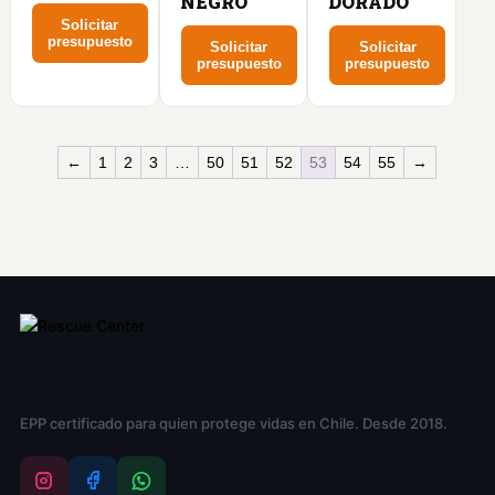
NEGRO
DORADO
Solicitar
presupuesto
Solicitar
Solicitar
presupuesto
presupuesto
←
1
2
3
…
50
51
52
53
54
55
→
EPP certificado para quien protege vidas en Chile. Desde 2018.