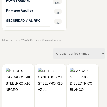
ROPA TRABAJO
124
Primeros Auxilios
16
SEGURIDAD VIAL-RFX
13
Ordenado
Mostrando 625–636 de 660 resultados
por
los
últimos